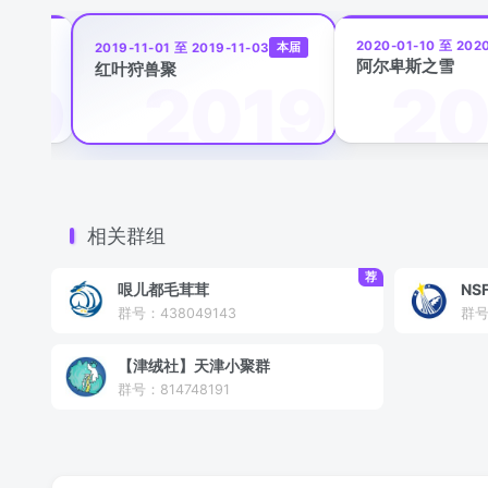
-14
2020-01-10 至 202
本届
2019-11-01 至 2019-11-03
阿尔卑斯之雪
红叶狩兽聚
相关群组
荐
哏儿都毛茸茸
NS
群号：438049143
群号
【津绒社】天津小聚群
群号：814748191