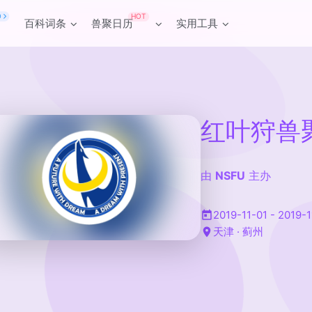
HOT
O
百科词条
兽聚日历
实用工具
红叶狩兽
由
NSFU
主办
2019-11-01 - 2019-
天津 · 蓟州