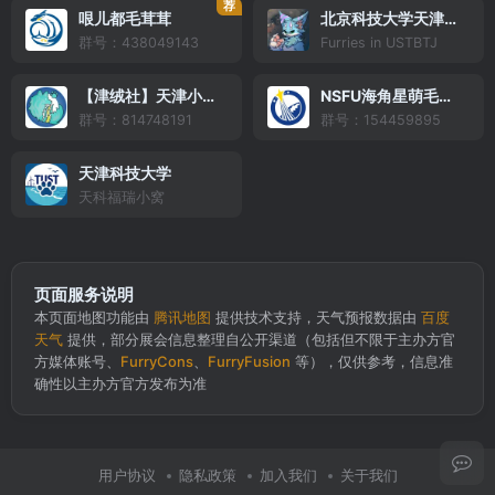
荐
哏儿都毛茸茸
北京科技大学天津学院
群号：438049143
Furries in USTBTJ
【津绒社】天津小聚群
NSFU海角星萌毛毛聚
群号：814748191
群号：154459895
天津科技大学
天科福瑞小窝
页面服务说明
本页面地图功能由
腾讯地图
提供技术支持，天气预报数据由
百度
天气
提供，部分展会信息整理自公开渠道（包括但不限于主办方官
方媒体账号、
FurryCons
、
FurryFusion
等），仅供参考，信息准
确性以主办方官方发布为准
用户协议
隐私政策
加入我们
关于我们