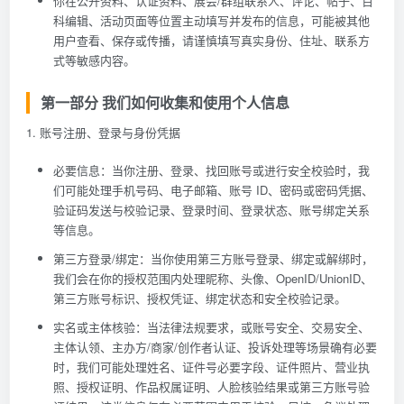
你在公开资料、认证资料、展会/群组联系人、评论、帖子、百
科编辑、活动页面等位置主动填写并发布的信息，可能被其他
用户查看、保存或传播，请谨慎填写真实身份、住址、联系方
式等敏感内容。
第一部分 我们如何收集和使用个人信息
1. 账号注册、登录与身份凭据
必要信息：当你注册、登录、找回账号或进行安全校验时，我
们可能处理手机号码、电子邮箱、账号 ID、密码或密码凭据、
验证码发送与校验记录、登录时间、登录状态、账号绑定关系
等信息。
第三方登录/绑定：当你使用第三方账号登录、绑定或解绑时，
我们会在你的授权范围内处理昵称、头像、OpenID/UnionID、
第三方账号标识、授权凭证、绑定状态和安全校验记录。
实名或主体核验：当法律法规要求，或账号安全、交易安全、
主体认领、主办方/商家/创作者认证、投诉处理等场景确有必要
时，我们可能处理姓名、证件号必要字段、证件照片、营业执
照、授权证明、作品权属证明、人脸核验结果或第三方账号验