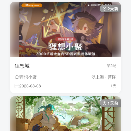
2天前
狸想城
第2场
狸想小聚
上海 · 普陀
2026-08-08
1天
1天前