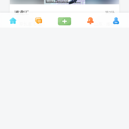
潍鸢汇
第2场
草长鸢飞•壹
山东 · 潍坊
2026-05-01
1天
已结束
你好兽聚
第7场
赤羽逐光
广东 · 佛山
2026-05-01 - 2026-05-04
4天