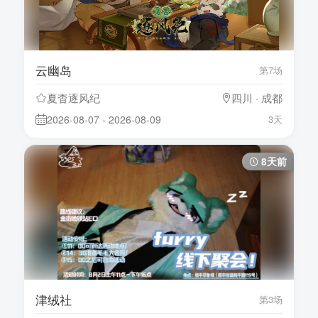
云幽岛
第7场
夏杳逐风纪
四川 · 成都
2026-08-07 - 2026-08-09
3天
8天前
津绒社
第3场