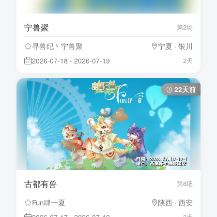
宁兽聚
第2场
寻兽纪丶宁兽聚
宁夏 · 银川
2026-07-18 - 2026-07-19
2天
22天前
古都有兽
第8场
Fun肆一夏
陕西 · 西安
3天