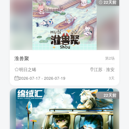
22天前
淮兽聚
第2场
明日之晞
江苏 · 淮安
2026-07-17 - 2026-07-19
3天
22天前