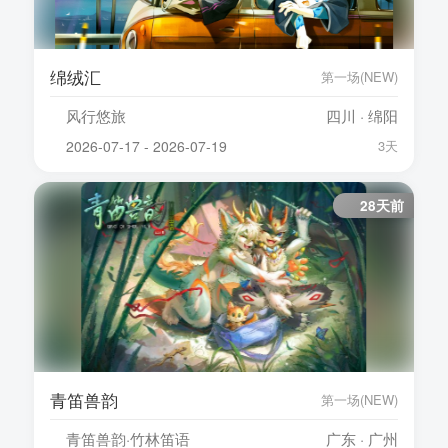
绵绒汇
第一场(NEW)
风行悠旅
四川 · 绵阳
2026-07-17 - 2026-07-19
3天
28天前
青笛兽韵
第一场(NEW)
青笛兽韵·竹林笛语
广东 · 广州