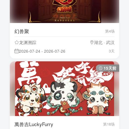
幻兽聚
第4场
龙渊溯踪
湖北 · 武汉
2026-07-24 - 2026-07-26
3天
15天前
萬兽吉LuckyFurry
第18场