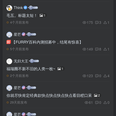
Think
毛五。标题太短！
1
175
3
1
4个月前发布
星芒
【FURRY百科内测招募中，结尾有惊喜】
精
149
8
1
5个月前发布
无归大王
福瑞圈不新不旧的人类一枚~
1
123
0
4
2个月前发布
星芒
你就尽快肯定经典款快点快点快点快点看目瞪口呆
2
61
0
0
29天前发布
星芒