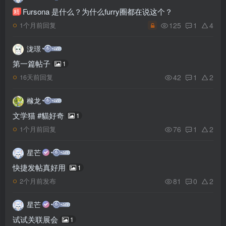
Fursona 是什么？为什么furry圈都在说这个？
精
125
1
4
1个月前回复
泷璟
第一篇帖子
1
42
1
2
16天前回复
橼龙
文学猫 #貓好奇
1
76
1
2
1个月前回复
星芒
快捷发帖真好用
1
81
0
2
2个月前发布
星芒
试试关联展会
1