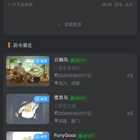
35
0
0
21天前发布
加载更多
距今最近
云幽岛
进行中
今天
夏杳逐风纪
2026年08月07日
3天
四川 · 成都
鹭兽岛
进行中
今天
双影之谜
2026年08月07日
4天
福建 · 厦门
FurryGooo
进行中
今天