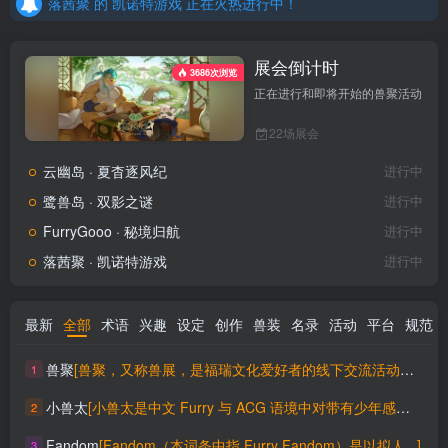
落茜聚 的 凯诺特游戏 正在火热进行中！
狸想城 的 狸想小聚 正在火热进行中！
展会倒计时
黔兽聚 的 兽影秘信 还有 6 天开始
3686次浏览
正在进行和即将开始的兽聚活动
黔兽聚 的 兽影密信 还有 6 天开始
22场展会
绒兽汇 的 荒野大劫案 还有 6 天开始
云幽岛 · 夏杳逐风纪
进行中
GetFurry 的 夏野逐风 还有 6 天开始
鹭兽岛 · 双影之谜
进行中
星澜特快号 的 霓灯碎梦 还有 6 天开始
FurryGooo · 秘境归航
进行中
兽潮兽聚 的 海风之旅 还有 6 天开始
落茜聚 · 凯诺特游戏
进行中
海兽聚 的 沧海瓷吟 还有 6 天开始
星澜特快号 的 霓虹碎梦 还有 6 天开始
最新
全部
术语
兴趣
设定
创作
兽装
名录
活动
平台
规范
绒声回响 的 坠星记 还有 7 天开始
兽聚
[兽聚，又称兽展，是福瑞文化爱好者的线下交流活动，是类似漫展一...]
1
云幽岛 的 夏杳逐风纪 正在火热进行中！
小兽太
[小兽太是中文 Furry 与 ACG 语境中对带有少年感、小...]
2
Fandom
[Fandom（本词条中指 Furry Fandom）是以拟人...]
3