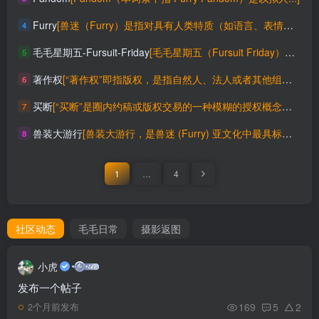
Furry
[兽迷（Furry）是指对具有人类特质（如语言、表情、直立行走...]
4
毛毛星期五-Fursuit-Friday
[毛毛星期五（Fursuit Friday）是全球兽迷群体（F...]
5
著作权
[“著作权”即指版权，是指自然人、法人或者其他组织对文学、艺术...]
6
买断
[“买断”是圈内约稿或版权交易的一种模糊的授权概念，其本质是著...]
7
兽装大游行
[兽装大游行，是兽迷 (Furry) 亚文化中最具标志性、最具...]
8
1
…
4
社区动态
毛毛日常
摄影返图
小虎
发布一个帖子
169
5
2
2个月前发布