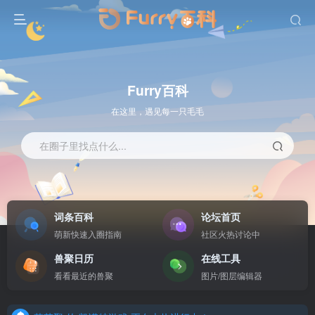
Furry百科
在这里，遇见每一只毛毛
在圈子里找点什么...
词条百科
论坛首页
绒声回响 的 坠星记 还有 7 天开始
萌新快速入圈指南
社区火热讨论中
云幽岛 的 夏杳逐风纪 正在火热进行中！
兽聚日历
在线工具
鹭兽岛 的 双影之谜 正在火热进行中！
看看最近的兽聚
图片/图层编辑器
FurryGooo 的 秘境归航 正在火热进行中！