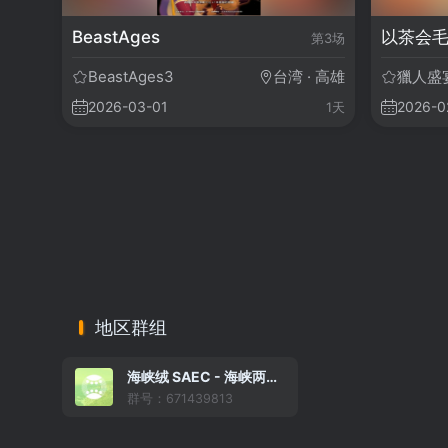
BeastAges
以茶会
第3场
BeastAges3
台湾 · 高雄
獵人盛
2026-03-01
2026-0
1天
地区群组
海峡绒 SAEC - 海峡两岸兽圈/马圈活动信息收集组织（大陆版）
群号：671439813