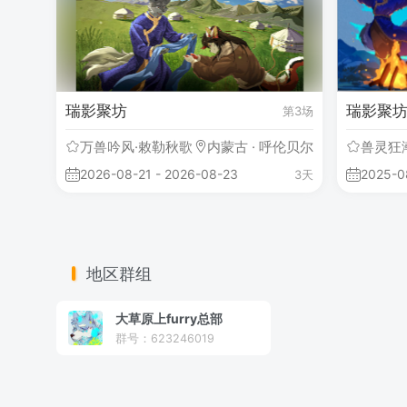
瑞影聚坊
瑞影聚
第3场
万兽吟风·敕勒秋歌
内蒙古 · 呼伦贝尔
兽灵狂
2026-08-21 - 2026-08-23
2025-0
3天
地区群组
大草原上furry总部
群号：623246019