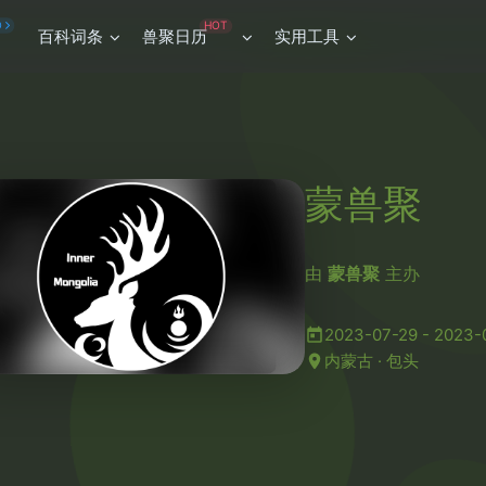
HOT
O
百科词条
兽聚日历
实用工具
蒙兽聚
由
蒙兽聚
主办
2023-07-29 - 2023-
内蒙古 · 包头