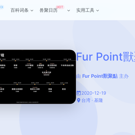
HOT
O
百科词条
兽聚日历
实用工具
Fur Poin
由
Fur Point獸聚點
主办
2020-12-19
台湾 · 基隆