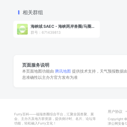
相关群组
海峡绒 SAEC - 海峡两岸兽圈/马圈活动信息收集组织（大陆版）
群号：671439813
页面服务说明
本页面地图功能由
腾讯地图
提供技术支持，天气预报数据
息准确性以主办方官方发布为准
用户协议
Furry百科——福瑞兽圈综合平台，汇聚全国兽聚、展
会、主办方及地方群资源，提供倒计时、名片、论坛等
Copyright ©
功能，轻松融入Furry文化！
津公网安备120