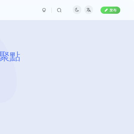
发布
t獸聚點