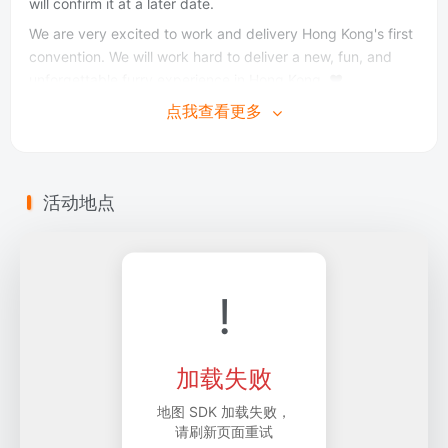
will confirm it at a later date.
We are very excited to work and delivery Hong Kong's first
convention. We will work hard to deliver a new, fun, and
unforgettable furry experience in Hong Kong. ❤️
大家十二月好！
点我查看更多
我和一眾香港furry已經籌備了一段時間，雖然與正式舉辦還有
一段距離，但現在似乎是正式公布的好時機
我很榮幸在此公布：
活动地点
Furban Jungle
於2027年，香港的第一個獸展
我們的一年的主題是街頭生活
!
這將會是一個於酒店多個多功能房間舉行，持續兩天的週末活
動。酒店詳情現時尚未確定，我們將會於之後時間確實並公布
我們很期待能夠帶給大家香港第一個獸展，我們會努力帶給大
加载失败
家一個全新、有趣、並難忘的香港毛毛體驗
地图 SDK 加载失败，
请刷新页面重试