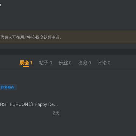
关代表人可在用户中心提交认领申请。
展会
1
帖子
0
粉丝
0
收藏
0
评论
0
即将举办
💥 HONG KONG'S FIRST FURCON 💥 Happy December everyone! This has been in the works for a long time now, and it's still a while away, but now seems like a good time to finally announce a project me and dozens of other local furs have been working on. I am proud to announce Furban Jungle Hong Kong's first furry convention in 2027. The first year's theme will be Street Life. This will be a 2 weekend day event held in the function rooms of a hotel. This hotel is not fully confirmed yet, we will confirm it at a later date. We are very excited to work and delivery Hong Kong's first convention. We will work hard to deliver a new, fun, and unforgettable furry experience in Hong Kong. ❤️ 大家十二月好！ 我和一眾香港furry已經籌備了一段時間，雖然與正式舉辦還有一段距離，但現在似乎是正式公布的好時機 我很榮幸在此公布： Furban Jungle 於2027年，香港的第一個獸展 我們的一年的主題是街頭生活 這將會是一個於酒店多個多功能房間舉行，持續兩天的週末活動。酒店詳情現時尚未確定，我們將會於之後時間確實並公布 我們很期待能夠帶給大家香港第一個獸展，我們會努力帶給大家一個全新、有趣、並難忘的香港毛毛體驗
2天