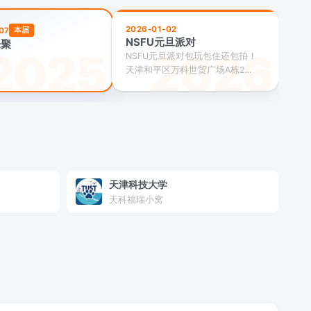
2026-01-02
本届
07
NSFU元旦派对
乐聚
NSFU元旦派对包玩包住还包拍！
天津和平区万科世贸广场A栋2...
天津科技大学
天科福瑞小窝