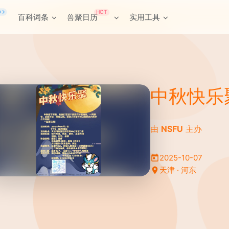
HOT
O
百科词条
兽聚日历
实用工具
中秋快乐
由
NSFU
主办
2025-10-07
天津 · 河东