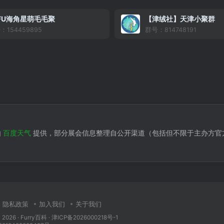
FU海角星萌毛毛聚
【津绒社】天津小聚群
：154459895
群号：814748191
由
百度天气
提供，部分展会信息整理自公开渠道（包括但不限于主办方官
隐私政策
加入我们
关于我们
 2026 ·
Furry百科
· 津ICP备2026000218号-1