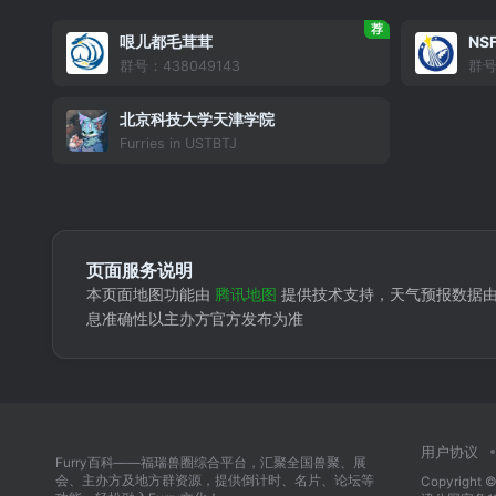
荐
哏儿都毛茸茸
NS
群号：438049143
群号
北京科技大学天津学院
Furries in USTBTJ
页面服务说明
本页面地图功能由
腾讯地图
提供技术支持，天气预报数据
息准确性以主办方官方发布为准
用户协议
Furry百科——福瑞兽圈综合平台，汇聚全国兽聚、展
会、主办方及地方群资源，提供倒计时、名片、论坛等
Copyright ©