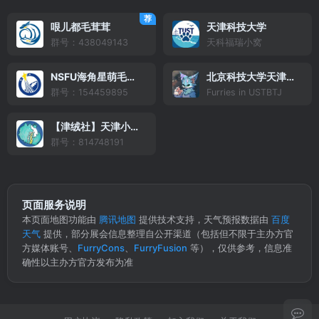
荐
哏儿都毛茸茸
天津科技大学
群号：438049143
天科福瑞小窝
NSFU海角星萌毛毛聚
北京科技大学天津学院
群号：154459895
Furries in USTBTJ
【津绒社】天津小聚群
群号：814748191
页面服务说明
本页面地图功能由
腾讯地图
提供技术支持，天气预报数据由
百度
天气
提供，部分展会信息整理自公开渠道（包括但不限于主办方官
方媒体账号、
FurryCons
、
FurryFusion
等），仅供参考，信息准
确性以主办方官方发布为准