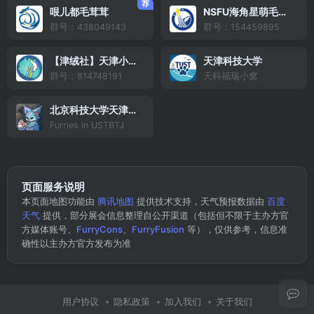
荐
哏儿都毛茸茸
NSFU海角星萌毛毛聚
群号：438049143
群号：154459895
【津绒社】天津小聚群
天津科技大学
群号：814748191
天科福瑞小窝
北京科技大学天津学院
Furries in USTBTJ
页面服务说明
本页面地图功能由
腾讯地图
提供技术支持，天气预报数据由
百度
天气
提供，部分展会信息整理自公开渠道（包括但不限于主办方官
方媒体账号、
FurryCons
、
FurryFusion
等），仅供参考，信息准
确性以主办方官方发布为准
用户协议
隐私政策
加入我们
关于我们