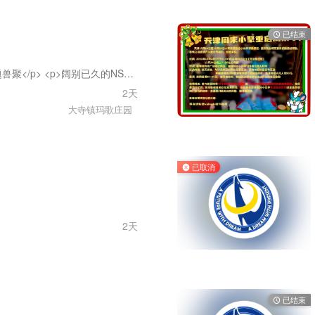
已结束
<p>【深夜发布】主题兽聚</p> <p>阔别已久的NSFU活动又要和大家见面了，期待与各位小伙伴的再次相聚在天津。此次活动与以往不同，我们将和来玩的小动物们共同探秘在神秘庄园中发生的神秘事件，期间共同享受晚宴，一起探索毛茸茸神秘富商背后的往事！</p> <p>时间:7月8日14:00至7月9日16:00两天一宿</p> <p>最终经过核算票价不变！！</p> <p>场地升级，时间延长</p> <p>我们不见不散。</p> <!-- wp:paragraph --> <p></p> <!-- /wp:paragraph -->
2天
大寺镇玛歌庄园
已取消
2天
已结束