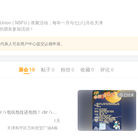
suit Union ( NSFU ) 兽聚活动，每年一月与七(八)月在天津
的朋友参加活动！
关代表人可在用户中心提交认领申请。
展会
19
帖子
0
粉丝
0
收藏
0
评论
0
已结束
<p>NSFU元旦派对<br />包玩包住还包拍！<br />天津和平区万科世贸广场A栋<br />2026年1月2日下午3：00集合（可能略有提前）<br />4日元参加—6日元住宿（可住4人）（床位有限先到先得，住宿请带好个人物品）<br />含自由摄影 +「扑克勇者」桌游<br />12人成团16人满员<br />2-3位工作人员全程组织<br />白天玩桌游，晚上共住宿，免费零食饮料<br />摄影师跟拍，记录欢乐时刻<br />我们元旦见！<br />报名请咨询：卡尔：2247356884，麟冰：1104681597</p> <!-- wp:paragraph --> <p></p> <!-- /wp:paragraph -->
1天
天津和平区万科世贸广场A栋