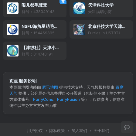
荐
哏儿都毛茸茸
天津科技大学
群号：438049143
天科福瑞小窝
NSFU海角星萌毛毛聚
北京科技大学天津学院
群号：154459895
Furries in USTBTJ
【津绒社】天津小聚群
群号：814748191
页面服务说明
本页面地图功能由
腾讯地图
提供技术支持，天气预报数据由
百度
天气
提供，部分展会信息整理自公开渠道（包括但不限于主办方官
方媒体账号、
FurryCons
、
FurryFusion
等），仅供参考，信息准
确性以主办方官方发布为准
用户协议
隐私政策
加入我们
关于我们