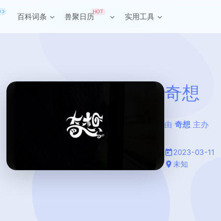
HOT
O
百科词条
兽聚日历
实用工具
奇想
由
奇想
主办
2023-03-11
未知