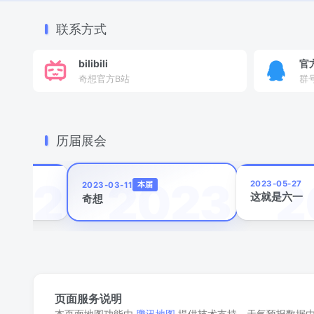
联系方式
bilibili
官
奇想官方B站
群号
历届展会
-01-02
2023-05-27
本届
2023-03-11
这就是六一
奇想
页面服务说明
本页面地图功能由
腾讯地图
提供技术支持，天气预报数据