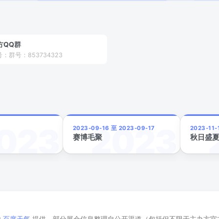
方QQ群
：群号：853734323
2023-09-16 至 2023-09-17
2023-11-
赛博毛聚
秋日盛
由
百度天气
提供，部分展会信息整理自公开渠道（包括但不限于主办方官