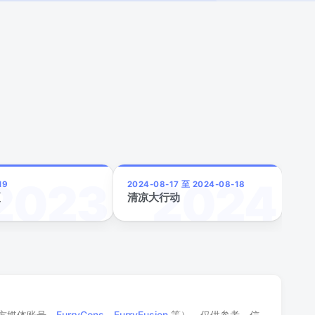
19
2024-08-17 至 2024-08-18
夏
清凉大行动
方媒体账号、
FurryCons
、
FurryFusion
等），仅供参考，信