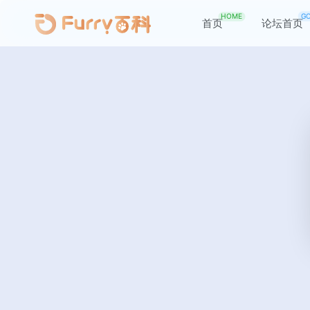
HOME
G
首页
论坛首页