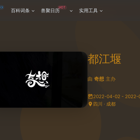
HOT
O
百科词条
兽聚日历
实用工具
都江堰
由
奇想
主办
2022-04-02 - 2022-
四川 · 成都