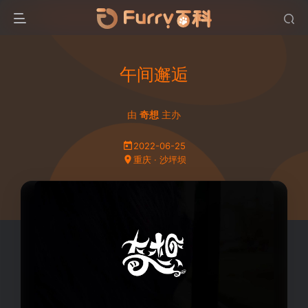
午间邂逅
由
奇想
主办
2022-06-25
重庆 · 沙坪坝