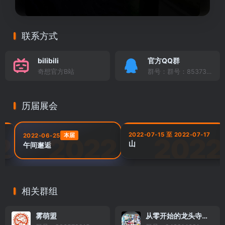
联系方式
bilibili
官方QQ群
奇想官方B站
群号：群号：853734323
历届展会
4
2022-07-15 至 2022-07-17
本届
2022-06-25
山
午间邂逅
相关群组
雾萌盟
从零开始的龙头寺万事屋生活