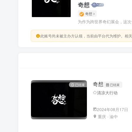
奇想
奇想
为作为跨世界奇幻展会，这次
此账号尚未被主办方认领，当前由平台代为维护。相
奇想
已结束
已结束
清凉大行动
2024年08月17日
重庆 · 渝中