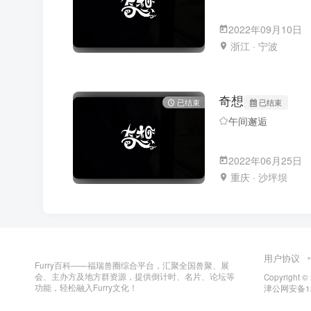
2022年09月10日
浙江 · 宁波
奇想
已结束
已结束
午间邂逅
2022年06月25日
重庆 · 沙坪坝
用户协议
Furry百科——福瑞兽圈综合平台，汇聚全国兽聚、展
会、主办方及地方群资源，提供倒计时、名片、论坛等
Copyright ©
功能，轻松融入Furry文化！
津公网安备120