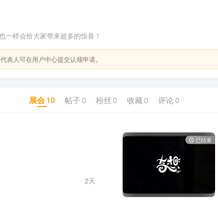
也一样会给大家带来超多的惊喜！
关代表人可在用户中心提交认领申请。
展会
10
帖子
0
粉丝
0
收藏
0
评论
0
已结束
2天