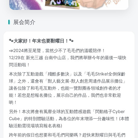
展会简介
🐾大家好！年末也要獸曜日！🐾
​📣2024將至尾聲，當然少不了毛毛們的溫暖陪伴！
12/29在 新光三越 台南中山店，我們將舉辦今年的最後一場快
閃活動啦！
本次除了互動遊戲「殘酷多數決」以及「毛毛Strike!全倒保齡
球」之外，還會有「獸人藝文展-獸人創意周邊作品展示攤位」
讓各位除了和毛毛互動外，也能一覽獸圈各領域創作者的才
能！若您是想報名攤位，展示自己的作品，我們也非常歡迎
喲！
另外！本次將會有風靡全球的互動體感遊戲「閃動格子Cyber
Cube」的特別體驗活動，為各位的年末增添一分趣味性！(本體
驗活動需現場填寫報名表格)
跨年前的假日也想要和毛毛們同樂嗎？趕快來獸曜日與毛毛們