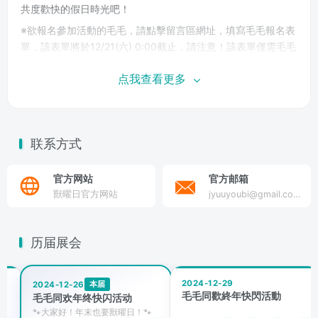
共度歡快的假日時光吧！
※欲報名參加活動的毛毛，請點擊留言區網址，填寫毛毛報名表
單，該表單將於12/21(六) 0:00截止，請注意！該表單僅需毛毛
填寫，所屬馬內將默認連帶報名喲！
点我查看更多
※欲報名展覽攤位的請在留言區找到攤位報名表，點即進入即可
填寫！
联系方式
官方网站
官方邮箱
獸曜日官方网站
jyuuyoubi@gmail.com
历届展会
2024-12-29
本届
2024-12-26
毛毛同歡終年快閃活動
毛毛同欢年终快闪活动
​
🐾大家好！年末也要獸曜日！🐾 ​