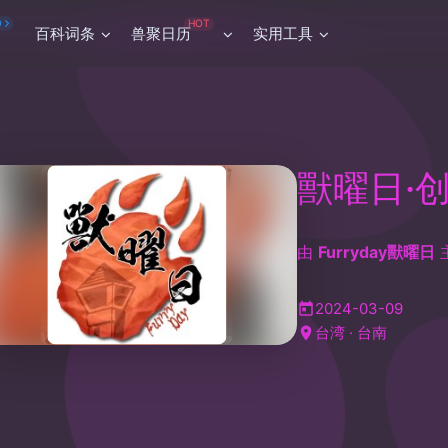
HOT
O
百科词条
兽聚日历
实用工具
獸曜日·
由
Furryday獸曜日
2024-03-09
台湾 · 台南