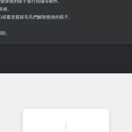
除變身後的樣子進行拍攝等動作。
等候。
鍊)或蓄意窺探毛毛們解除變身的樣子。
相助。
!