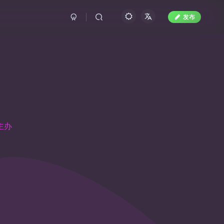
发布
创
主办