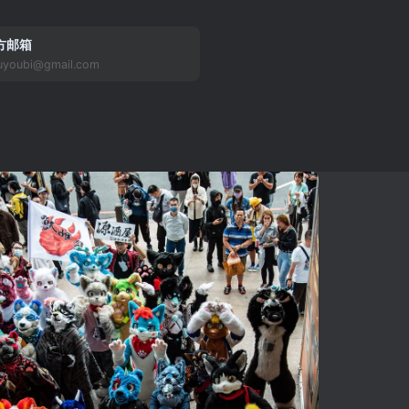
方邮箱
uyoubi@gmail.com