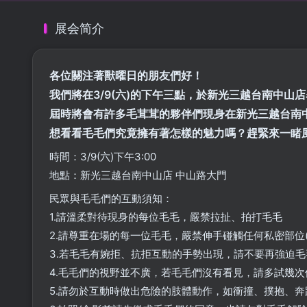
展会简介
各位關注著獸曜日的朋友們好！
我們將在3/9(六)的下午三點，於新光三越台南中山
屆時將會有許多毛茸茸的夥伴們現身在新光三越台南
想看看毛毛們究竟擁有著怎樣的魅力嗎？趕緊來一睹
時間：3/9(六)下午3:00
地點：新光三越台南中山店 中山路大門
民眾與毛毛們的互動須知：
1.請溫柔對待現身的每位毛毛，嚴禁拉扯、拍打毛毛
2.請尊重在場的每一位毛毛，嚴禁伸手碰觸任何私密部位(
3.若毛毛有婉拒、抗拒互動的手勢出現，請不要再強迫
4.毛毛們的視野並不廣，若毛毛們沒有看見，請多試幾
5.請勿於互動時做出危險的肢體動作，如衝撞、撲抱、奔