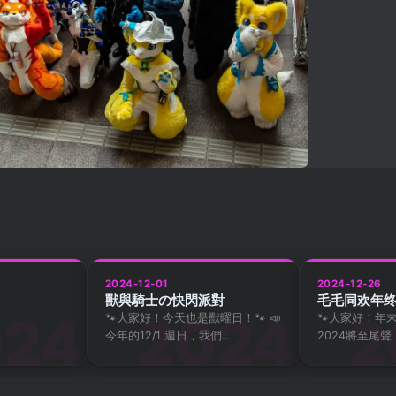
2024-12-01
2024-12-26
獸與騎士の快閃派對
毛毛同欢年
🐾大家好！今天也是獸曜日！🐾 ​📣
🐾大家好！年末
今年的12/1 週日，我們...
2024將至尾聲，