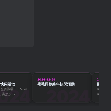
2024-12-29
2025-04
终快闪活动
毛毛同歡終年快閃活動
獸燦爛
也要獸曜日！🐾 ​📣
✵ 獸燦爛漫
當然少不...
✵ 🐾 一日