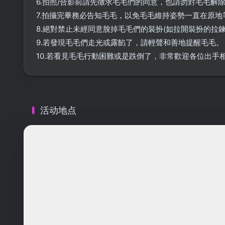
6.拍照/合影前請先徵求毛毛們的同意，也請勿對毛毛解
7.拍攝完畢務必告知毛毛，以免毛毛維持姿勢一直在原地
8.絕對禁止未經同意脫掉毛毛們的裝扮(如拉開裝扮的拉
9.若發現毛毛們走光或露餡了，請輕聲和善地提醒毛毛。
10.若看見毛毛行動困難或是跌倒了，非常歡迎各位出手
活动地点