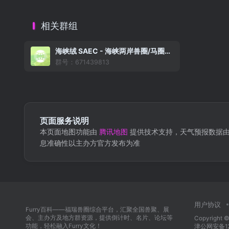
相关群组
海峡绒 SAEC - 海峡两岸兽圈/马圈活动信息收集组织（大陆版）
群号：671439813
页面服务说明
本页面地图功能由
腾讯地图
提供技术支持，天气预报数据
息准确性以主办方官方发布为准
用户协议
Furry百科——福瑞兽圈综合平台，汇聚全国兽聚、展
会、主办方及地方群资源，提供倒计时、名片、论坛等
Copyright ©
功能，轻松融入Furry文化！
津公网安备120