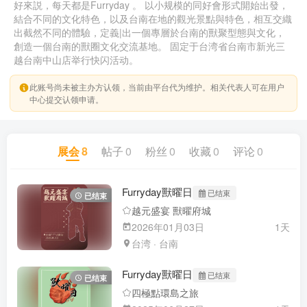
好來説，每天都是Furryday 。 以小规模的同好會形式開始出發，
結合不同的文化特色，以及台南在地的觀光景點與特色，相互交織
出截然不同的體驗，定義|出一個專層於台南的獸聚型態與文化，
創造一個台南的獸圈文化交流基地。 固定于台湾省台南市新光三
越台南中山店举行快闪活动。
此账号尚未被主办方认领，当前由平台代为维护。相关代表人可在用户
中心提交认领申请。
展会
8
帖子
0
粉丝
0
收藏
0
评论
0
Furryday獸曜日
已结束
已结束
越元盛宴 獸曜府城
2026年01月03日
1天
台湾 · 台南
Furryday獸曜日
已结束
已结束
四極點環島之旅