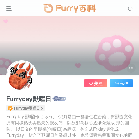
关注
私信
Furryday獸曜日
Furryday獸曜日
Furryday 獸曜日(じゅうようび)是由一群居住在台南，封獸圈文化
拥有同樣熱忱與愿景的獸友們，以故鄉為核心逐渐凝聚成 形的團
队。 以日文的星期幾(何曜日)為起源，英文从Friday演化成
Furryday，貼合了獸曜日的發想以外，也希望對熱愛獸圈文化的同