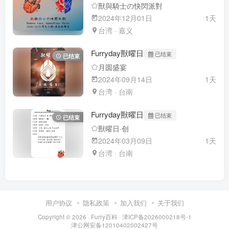
獸與騎士の快閃派對
2024年12月01日
1天
台湾 · 嘉义
Furryday獸曜日
已结束
已结束
月圆盛宴
2024年09月14日
1天
台湾 · 台南
Furryday獸曜日
已结束
已结束
獸曜日·创
2024年03月09日
1天
台湾 · 台南
用户协议
隐私政策
加入我们
关于我们
Copyright © 2026 ·
Furry百科
· 津ICP备2026000218号-1
津公网安备12010402002427号