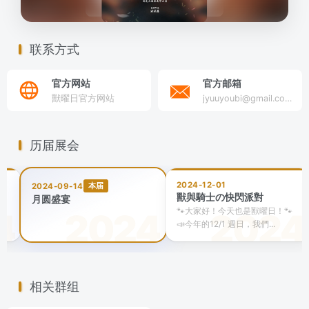
联系方式
官方网站
官方邮箱
獸曜日官方网站
jyuuyoubi@gmail.com
历届展会
2024-12-01
本届
2024-09-14
獸與騎士の快閃派對
月圆盛宴
！
🐾大家好！今天也是獸曜日！🐾 ​
📣今年的12/1 週日，我們...
相关群组