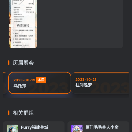
历届展会
6
2023-10-21
本届
2023-08-19
往间逸梦
乌托邦
相关群组
Furry福建兽城
厦门毛毛兽人小窝