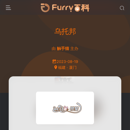
乌托邦
由
触手猫
主办
2023-08-19
福建 · 厦门