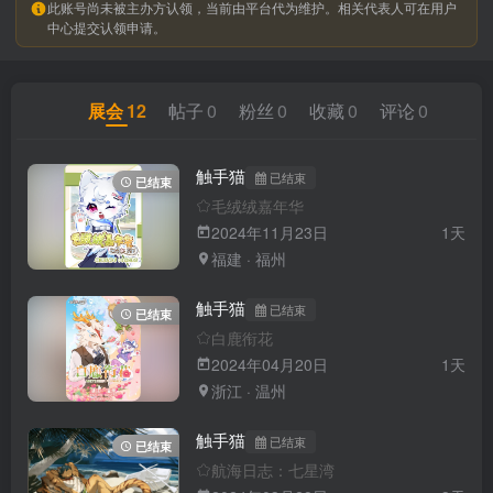
此账号尚未被主办方认领，当前由平台代为维护。相关代表人可在用户
中心提交认领申请。
展会
12
帖子
0
粉丝
0
收藏
0
评论
0
触手猫
已结束
已结束
毛绒绒嘉年华
2024年11月23日
1天
福建 · 福州
触手猫
已结束
已结束
白鹿衔花
2024年04月20日
1天
浙江 · 温州
触手猫
已结束
已结束
航海日志：七星湾