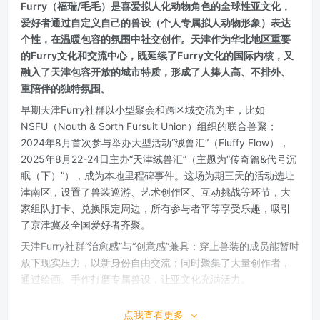
Furry（福瑞/毛毛）是喜爱拟人化动物角色的全球性亚文化，
爱好者通过自定义自己的兽设（个人专属拟人动物形象）表达
个性，在温暖包容的氛围中社交创作。天津作为华北地区重要
的Furry文化和交流中心，既延续了Furry文化的国际内核，又
融入了天津包容开放的城市特质，形成了人捧人高、不排外、
重陪伴的独特氛围。
早期天津Furry社群以小型聚会和跨区域交流为主，比如
NSFU（Nouth & Sorth Fursuit Union）组织的联合兽聚；
2024年8月首次参与举办大型活动“绒兽汇”（Fluffy Flow），
2025年8月22-24日主办“天津绒兽汇”（主题为“传奇篇&代号沉
眠（下）”），成为本地里程碑事件。这场为期三天的活动选址
津南区，设置了兽装巡游、艺术创作区、互动挑战等环节，大
家组队打卡、兑换限定周边，所有参与者平等享受乐趣，吸引
了京津冀及全国爱好者齐聚。
天津Furry社群“治愈感”与“创意感”兼具：穿上兽装的成员能暂时
放下现实压力，以新身份自由交流；同时聚集了大量创作者，
通过绘画、手作打磨专属兽设，让亚文化充满活力。
想加入的话，可在本站搜索“天津”“绒兽汇”，加入本地QQ群
点我查看更多
组、关注“绒兽汇”获取最新活动动态。