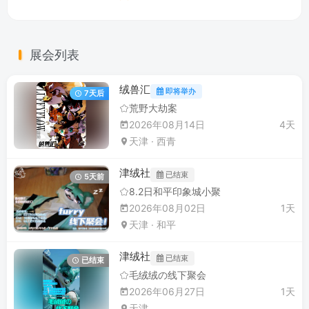
天津Furry早已成为城市文化多样性的一抹亮色，无论是喜欢拟
人化动物形象，还是想找释放压力的社交空间，都能在这里找
到归属感。
展会列表
绒兽汇
即将举办
7天后
荒野大劫案
2026年08月14日
4天
天津 · 西青
津绒社
已结束
5天前
8.2日和平印象城小聚
2026年08月02日
1天
天津 · 和平
津绒社
已结束
已结束
毛绒绒の线下聚会
2026年06月27日
1天
天津