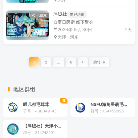
津绒社
已结束
已结束
夏日民宿 线下聚会
2026年05月30日
2天
天津 · 河东
1
2
…
6
跳转
地区群组
荐
哏儿都毛茸茸
NSFU海角星萌毛毛聚
群号：438049143
群号：154459895
【津绒社】天津小聚群
群号：814748191