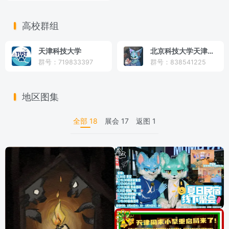
高校群组
天津科技大学
北京科技大学天津学院
群号：719833397
群号：838541225
地区图集
全部
18
展会
17
返图
1