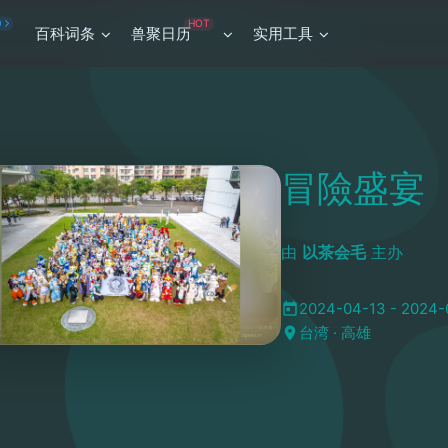
HOT
O
百科词条
兽聚日历
实用工具
冒險盛宴
由
以茶会毛
主办
2024-04-13 - 2024-
台湾 · 高雄