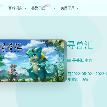
HOT
O
百科词条
兽聚日历
实用工具
寻兽汇
由
寻兽汇
主办
2022-05-02 - 2022-
陕西 · 西安