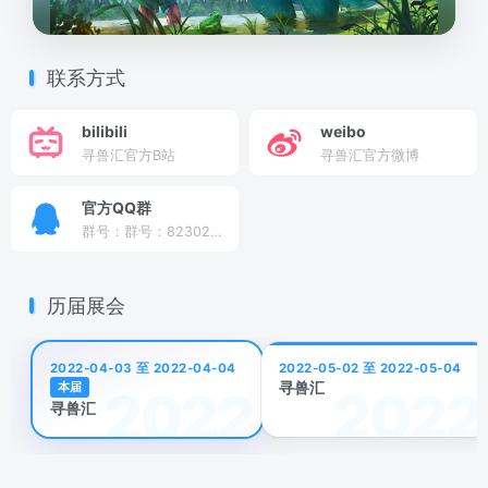
联系方式
bilibili
weibo
寻兽汇官方B站
寻兽汇官方微博
官方QQ群
群号：群号：823029831
历届展会
2022-04-03 至 2022-04-04
2022-05-02 至 2022-05-04
寻兽汇
本届
寻兽汇