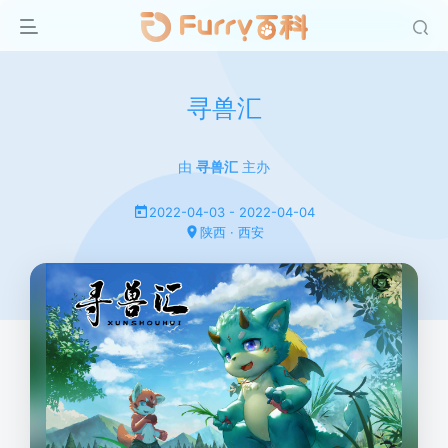
寻兽汇
由
寻兽汇
主办
2022-04-03 - 2022-04-04
陕西 · 西安