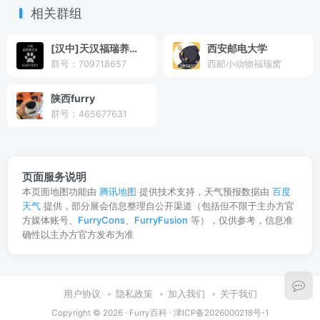
相关群组
[汉中]天汉福瑞养生堂 · HanFurry
西安邮电大学
群号：709718657
西邮小动物福瑞窝
陕西furry
群号：465677631
页面服务说明
本页面地图功能由
腾讯地图
提供技术支持，天气预报数据由
百度
天气
提供，部分展会信息整理自公开渠道（包括但不限于主办方官
方媒体账号、
FurryCons
、
FurryFusion
等），仅供参考，信息准
确性以主办方官方发布为准
用户协议
隐私政策
加入我们
关于我们
Copyright © 2026 ·
Furry百科
· 津ICP备2026000218号-1