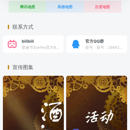
腾讯地图
高德地图
百度地图
联系方式
bilibili
官方QQ群
星缘节StarFes官方B站
群号：群号：298422715
宣传图集