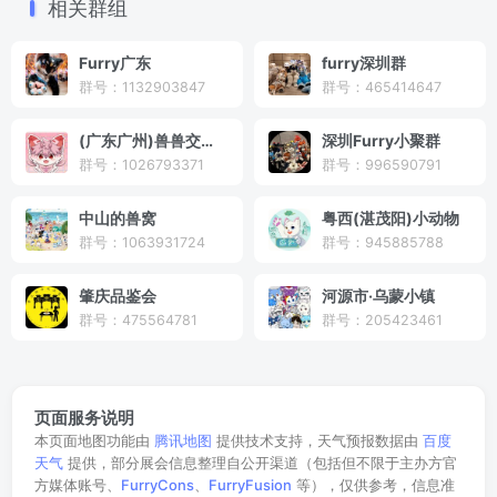
相关群组
Furry广东
furry深圳群
群号：1132903847
群号：465414647
(广东广州)兽兽交流群
深圳Furry小聚群
群号：1026793371
群号：996590791
中山的兽窝
粤西(湛茂阳)小动物
群号：1063931724
群号：945885788
肇庆品鉴会
河源市·乌蒙小镇
群号：475564781
群号：205423461
页面服务说明
本页面地图功能由
腾讯地图
提供技术支持，天气预报数据由
百度
天气
提供，部分展会信息整理自公开渠道（包括但不限于主办方官
方媒体账号、
FurryCons
、
FurryFusion
等），仅供参考，信息准