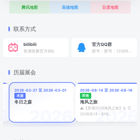
腾讯地图
高德地图
百度地图
联系方式
bilibili
官方QQ群
兽潮兽聚官方B站
群号：群号：120697388
历届展会
7
2026-02-27 至 2026-03-01
2026-08-14 至 2026-08-16
本届
即将
冬日之森
海风之旅
我
🌊【兽潮2026海风之旅】🪿 ⏰
2026/8.14～8.16...