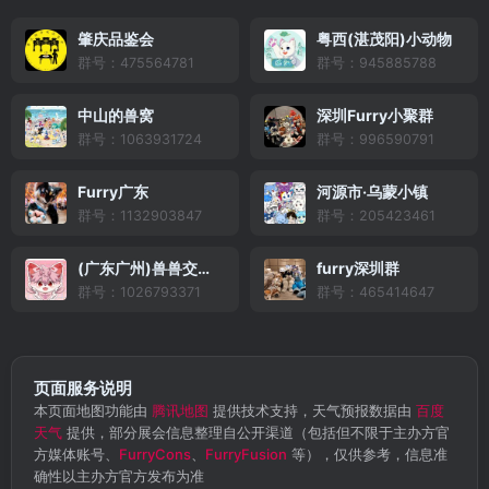
肇庆品鉴会
粤西(湛茂阳)小动物
群号：475564781
群号：945885788
中山的兽窝
深圳Furry小聚群
群号：1063931724
群号：996590791
Furry广东
河源市·乌蒙小镇
群号：1132903847
群号：205423461
(广东广州)兽兽交流群
furry深圳群
群号：1026793371
群号：465414647
页面服务说明
本页面地图功能由
腾讯地图
提供技术支持，天气预报数据由
百度
天气
提供，部分展会信息整理自公开渠道（包括但不限于主办方官
方媒体账号、
FurryCons
、
FurryFusion
等），仅供参考，信息准
确性以主办方官方发布为准