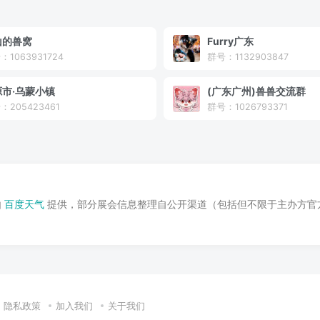
山的兽窝
Furry广东
：1063931724
群号：1132903847
源市·乌蒙小镇
(广东广州)兽兽交流群
：205423461
群号：1026793371
由
百度天气
提供，部分展会信息整理自公开渠道（包括但不限于主办方官
隐私政策
加入我们
关于我们