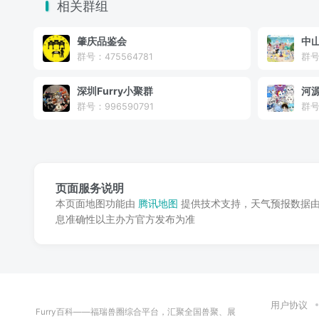
相关群组
肇庆品鉴会
中
群号：475564781
群号
深圳Furry小聚群
河
群号：996590791
群号
页面服务说明
本页面地图功能由
腾讯地图
提供技术支持，天气预报数据
息准确性以主办方官方发布为准
用户协议
Furry百科——福瑞兽圈综合平台，汇聚全国兽聚、展