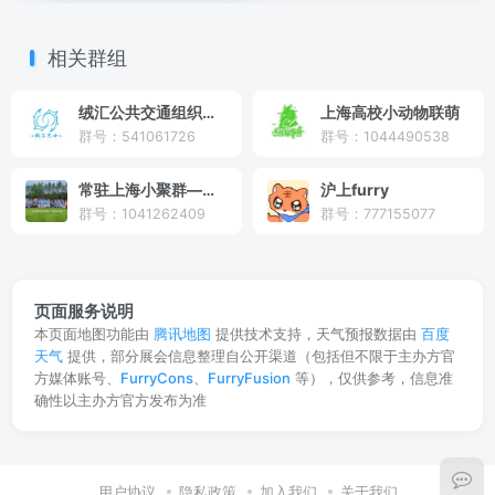
相关群组
绒汇公共交通组织—RH BUS
上海高校小动物联萌
群号：541061726
群号：1044490538
常驻上海小聚群—KK兽太园区
沪上furry
群号：1041262409
群号：777155077
页面服务说明
本页面地图功能由
腾讯地图
提供技术支持，天气预报数据由
百度
天气
提供，部分展会信息整理自公开渠道（包括但不限于主办方官
方媒体账号、
FurryCons
、
FurryFusion
等），仅供参考，信息准
确性以主办方官方发布为准
用户协议
隐私政策
加入我们
关于我们