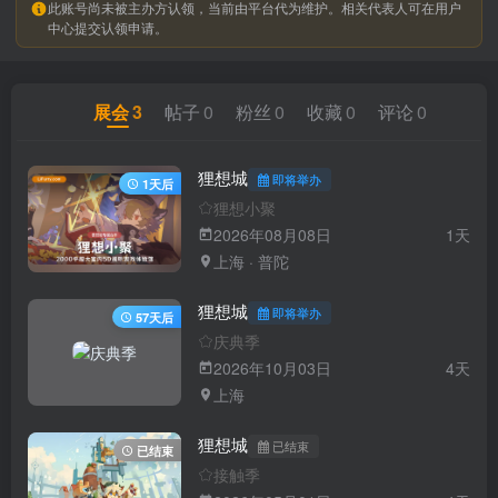
此账号尚未被主办方认领，当前由平台代为维护。相关代表人可在用户
中心提交认领申请。
展会
3
帖子
0
粉丝
0
收藏
0
评论
0
狸想城
即将举办
1天后
狸想小聚
2026年08月08日
1天
上海 · 普陀
狸想城
即将举办
57天后
庆典季
2026年10月03日
4天
上海
狸想城
已结束
已结束
接触季