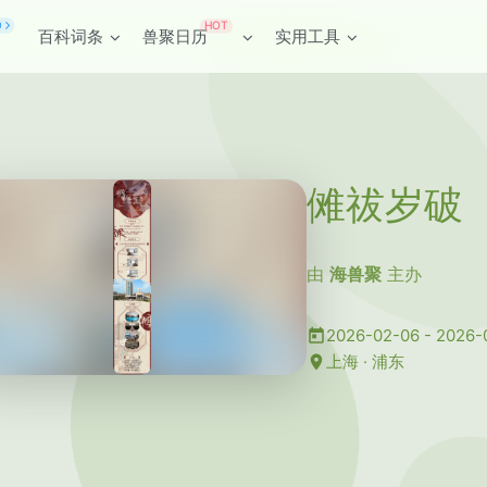
HOT
O
百科词条
兽聚日历
实用工具
傩祓岁破
由
海兽聚
主办
2026-02-06 - 2026-
上海 · 浦东