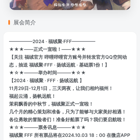
展会简介
—————2024 · 福绒聚·FFF—————
★★★——正式一宣啦！——★★★
【关注 福绒官方 哔哩哔哩官方账号并转发官方QQ空间动
态，抽送 福绒聚·FFF · 扬绒远航 · 基础票1份！】
★☆★———举办时间———★☆★
【2024 · 福绒聚 · FFF · 扬绒远航 】
11月29日-12月1日，三天两夜，让我们相约福州！
福起云涌，扬帆远航！
茉莉飘香的中秋节，福绒聚正式一宣啦！
几个月的精心策划和准备，只为了能够与大家美好相遇！
各位勇敢的冒险者们！准备好船票了吗？我们要启航啦！
★☆★———票务讯息———★☆★
福绒聚 FFF 所有票品将在2024.10.03 18：00 在微店APP