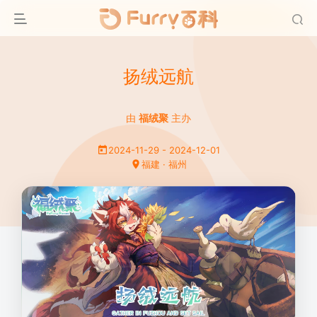
扬绒远航
由
福绒聚
主办
2024-11-29 - 2024-12-01
福建 · 福州