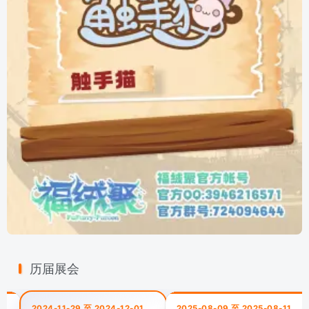
历届展会
0
2024-11-29 至 2024-12-01
2025-08-09 至 2025-08-11