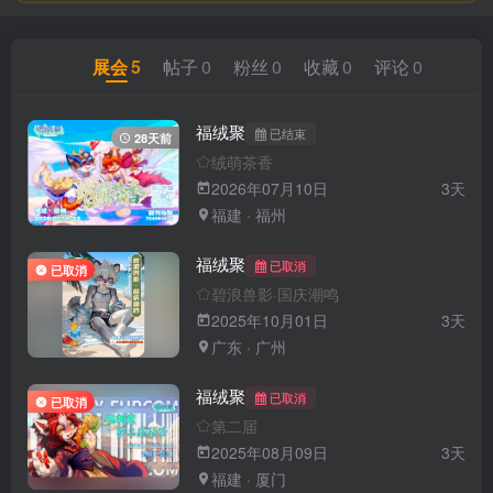
展会
5
帖子
0
粉丝
0
收藏
0
评论
0
福绒聚
已结束
28天前
绒萌茶香
2026年07月10日
3天
福建 · 福州
福绒聚
已取消
已取消
碧浪兽影·国庆潮鸣
2025年10月01日
3天
广东 · 广州
福绒聚
已取消
已取消
第二届
2025年08月09日
3天
福建 · 厦门