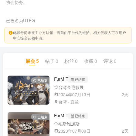
协会协办。
已改名为UTFG
此账号尚未被主办方认领，当前由平台代为维护。相关代表人可在用户
中心提交认领申请。
展会
5
帖子
0
粉丝
0
收藏
0
评论
0
FurMIT
已结束
已结束
台湾金毛影展
2024年07月13日
2天
台湾 · 宜兰
FurMIT
已结束
已结束
毛斯维加斯
2023年07月09日
2天