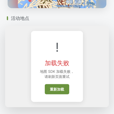
活动地点
!
加载失败
地图 SDK 加载失败，
请刷新页面重试
重新加载