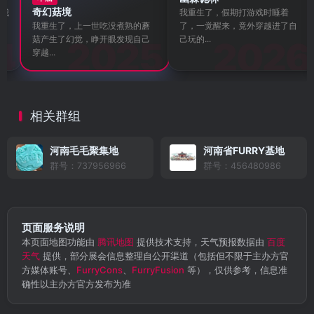
奇幻菇境
 我
我重生了，假期打游戏时睡着
.
我重生了，上一世吃没煮熟的蘑
了，一觉醒来，竟外穿越进了自
菇产生了幻觉，睁开眼发现自己
己玩的...
穿越...
相关群组
河南毛毛聚集地
河南省FURRY基地
群号：737956966
群号：456480986
页面服务说明
本页面地图功能由
腾讯地图
提供技术支持，天气预报数据由
百度
天气
提供，部分展会信息整理自公开渠道（包括但不限于主办方官
方媒体账号、
FurryCons
、
FurryFusion
等），仅供参考，信息准
确性以主办方官方发布为准