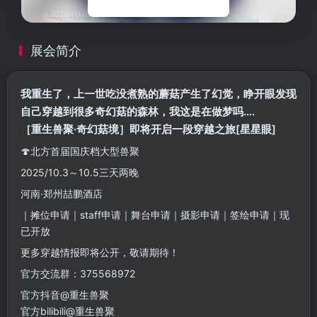
展会简介
我重生了，上一世吃没煮熟的蘑菇产生了幻觉，睁开眼发现
自己穿越到很多奇幻菇的森林，我这是在做梦吗….
［重生兽聚·奇幻菇境］即将开启一段穿越之旅[星星眼]
🍄北方首届国庆档大型兽聚
2025/10.3～10.5三天两晚
河南·郑州喆鹏酒店
｜摊位申请｜staff申请｜舞台申请｜摄影申请｜签绘申请｜现
已开放
更多穿越情报即将公开，敬请期待！
官方交流群：375568972
官方抖音@重生兽聚
官方bilibili@重生兽聚