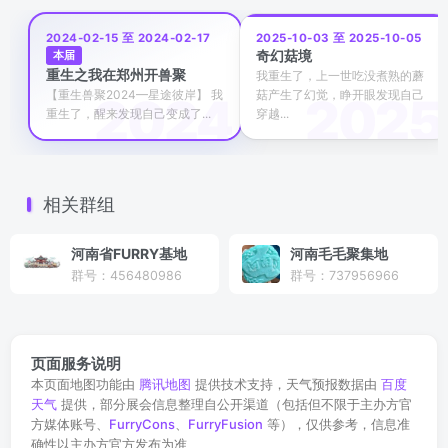
2024-02-15 至 2024-02-17
2025-10-03 至 2025-10-05
奇幻菇境
本届
重生之我在郑州开兽聚
我重生了，上一世吃没煮熟的蘑
【重生兽聚2024—星途彼岸】 我
菇产生了幻觉，睁开眼发现自己
重生了，醒来发现自己变成了...
穿越...
相关群组
河南省FURRY基地
河南毛毛聚集地
群号：456480986
群号：737956966
页面服务说明
本页面地图功能由
腾讯地图
提供技术支持，天气预报数据由
百度
天气
提供，部分展会信息整理自公开渠道（包括但不限于主办方官
方媒体账号、
FurryCons
、
FurryFusion
等），仅供参考，信息准
确性以主办方官方发布为准