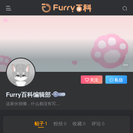
关注
私信
Furry百科编辑部
这家伙很懒，什么都没有写...
帖子
1
粉丝
0
收藏
0
评论
0