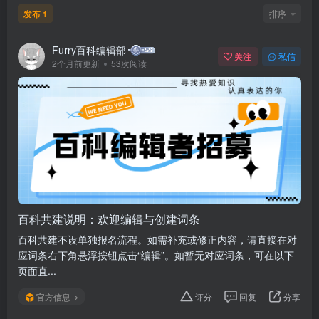
发布
排序
1
Furry百科编辑部
关注
私信
2个月前更新
53次阅读
百科共建说明：欢迎编辑与创建词条
百科共建不设单独报名流程。如需补充或修正内容，请直接在对
应词条右下角悬浮按钮点击“编辑”。如暂无对应词条，可在以下
页面直...
官方信息
评分
回复
分享