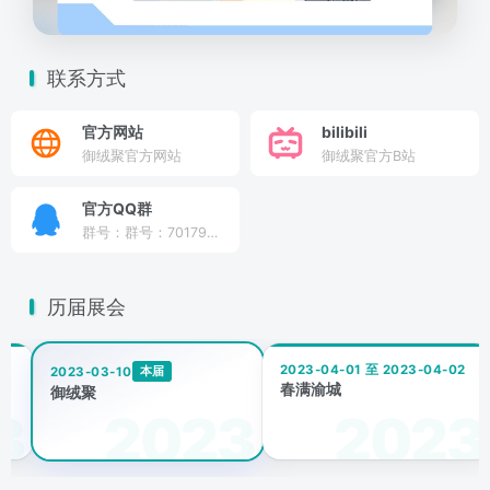
联系方式
官方网站
bilibili
御绒聚官方网站
御绒聚官方B站
官方QQ群
群号：群号：701791422
历届展会
2023-04-01 至 2023-04-02
本届
2023-03-10
春满渝城
御绒聚