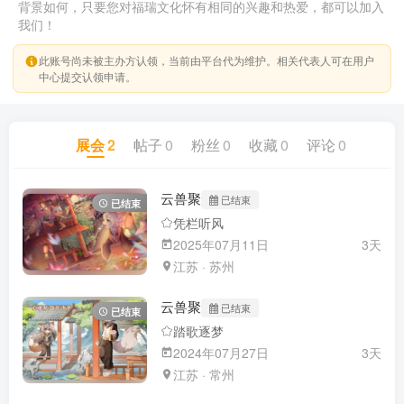
背景如何，只要您对福瑞文化怀有相同的兴趣和热爱，都可以加入
我们！
此账号尚未被主办方认领，当前由平台代为维护。相关代表人可在用户
中心提交认领申请。
展会
2
帖子
0
粉丝
0
收藏
0
评论
0
云兽聚
已结束
已结束
凭栏听风
2025年07月11日
3天
江苏 · 苏州
云兽聚
已结束
已结束
踏歌逐梦
2024年07月27日
3天
江苏 · 常州