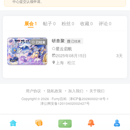
中心提交认领申请。
展会
1
帖子
0
粉丝
0
收藏
0
评论
0
研兽聚
已结束
已结束
星云启航
2025年08月15日
3天
上海 · 松江
用户协议
隐私政策
加入我们
关于我们
Copyright © 2026 ·
Furry百科
· 津ICP备2026000218号-1
津公网安备12010402002427号