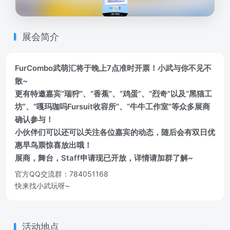
展会简介
FurCombo武萌汇将于晚上7点准时开票！小武与你不见不
散~
更有特邀嘉宾“瑞狩”、“香蕉”、“鸡蛋”、“烈奇”以及“黑猫工
坊”、“嘎玛珈吗Fursuit收容所”、“牛牛工作室”等众多展商
确认参与！
小伙伴们可以还可以关注各位嘉宾的动态，随后会有双日优
惠早鸟票惊喜放出哦！
展商，舞台，Staff申请现已开放，详情请加群了解~
官方QQ交流群：784051168
快来找小武玩呀~
活动地点