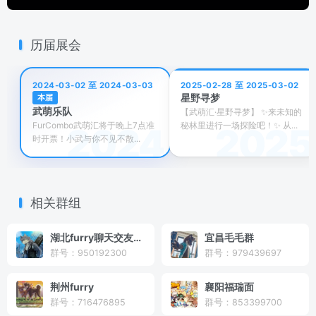
历届展会
2024-03-02 至 2024-03-03
2025-02-28 至 2025-03-02
星野寻梦
本届
武萌乐队
【武萌汇·星野寻梦】 ✨来未知的
FurCombo武萌汇将于晚上7点准
秘林里进行一场探险吧！✨ 从...
时开票！小武与你不见不散...
相关群组
湖北furry聊天交友酒馆
宜昌毛毛群
群号：950192300
群号：979439697
荆州furry
襄阳福瑞面
群号：716476895
群号：853399700