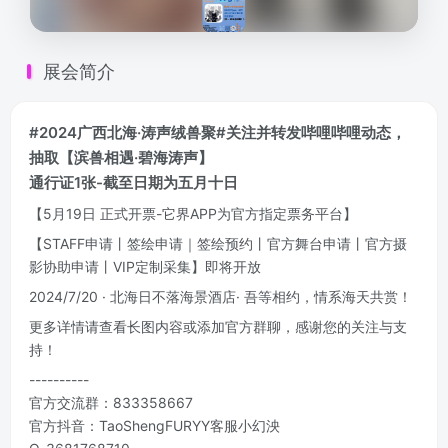
展会简介
#2024广西北海·涛声绒兽聚#关注并转发哔哩哔哩动态，
抽取【滨兽相遇·碧海涛声】
通行证1张-截至日期为五月十日
【5月19日 正式开票-它界APP为官方指定票务平台】
【STAFF申请丨签绘申请｜签绘预约丨官方舞台申请丨官方摄
影协助申请丨VIP定制采集】即将开放
2024/7/20 · 北海日不落海景酒店· 吾等相约，情系海天共赏！
更多详情请查看长图内容或添加官方群聊，感谢您的关注与支
持！
----------
官方交流群：833358667
官方抖音：TaoShengFURYY客服小幻泱