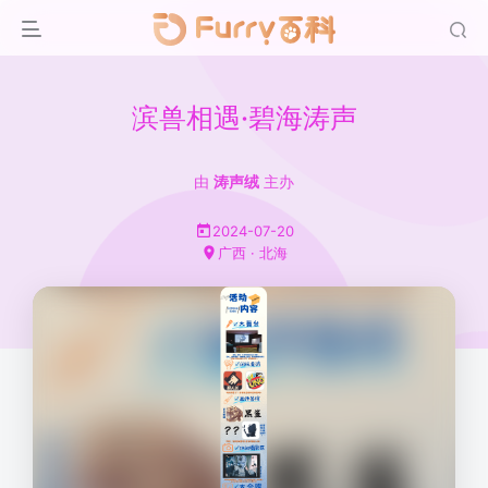
滨兽相遇·碧海涛声
由
涛声绒
主办
2024-07-20
广西 · 北海